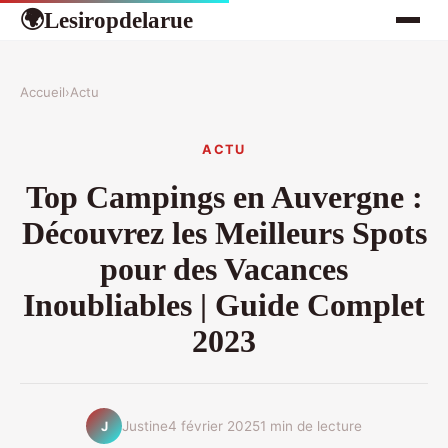
Lesiropdelarue
🌍
Accueil
›
Actu
ACTU
Top Campings en Auvergne :
Découvrez les Meilleurs Spots
pour des Vacances
Inoubliables | Guide Complet
2023
Justine
4 février 2025
1 min de lecture
J