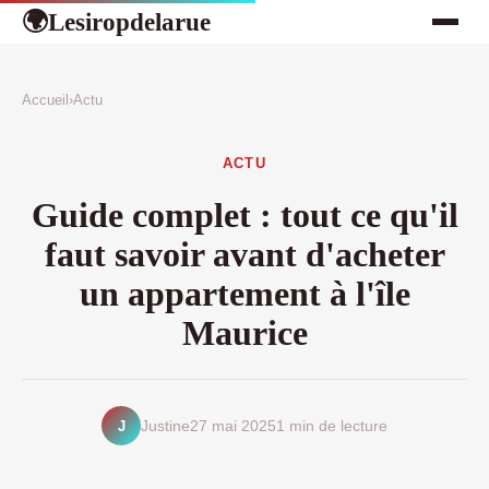
Lesiropdelarue
🌍
Accueil
›
Actu
ACTU
Guide complet : tout ce qu'il
faut savoir avant d'acheter
un appartement à l'île
Maurice
J
Justine
27 mai 2025
1 min de lecture